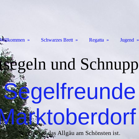
Willkommen
Schwarzes Brett
Regatta
Jugend
tsegeln und Schnupp
Segelfreunde
Marktoberdor
Segeln, wo das Allgäu am Schönsten ist.