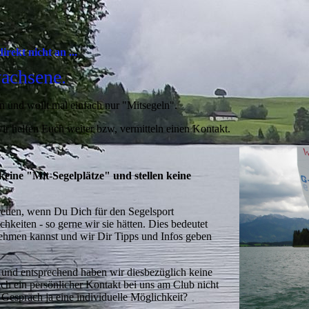
rekt nicht an ...
wachsene.
n und wollt mal einfach nur "Mitsegeln".
wir helfen Euch weiter bzw, vermitteln einen Kontakt.
keine "Mit-Segelplätze" und stellen keine
 freuen, wenn Du Dich für den Segelsport
chkeiten - so gerne wir sie hätten. Dies bedeutet
nehmen kannst und wir Dir Tipps und Infos geben
e und entsprechend haben wir diesbezüglich keine
sich ein persönlicher Kontakt bei uns am Club nicht
n Gespräch ja eine individuelle Möglichkeit?